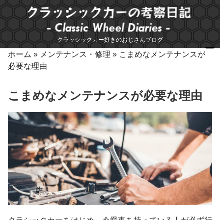
コ
ン
テ
クラッシックカー好きのおじさんブログ
ン
ツ
ホーム
»
メンテナンス・修理
»
こまめなメンテナンスが
へ
必要な理由
ス
キ
こまめなメンテナンスが必要な理由
ッ
プ