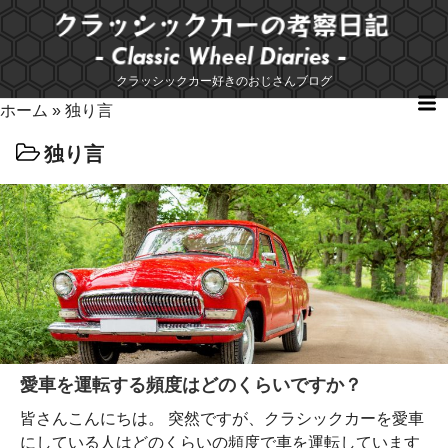
コ
ン
テ
クラッシックカー好きのおじさんブログ
ン
ツ
ホーム
»
独り言
へ
独り言
ス
キ
ッ
プ
愛車を運転する頻度はどのくらいですか？
皆さんこんにちは。 突然ですが、クラシックカーを愛車
にしている人はどのくらいの頻度で車を運転しています