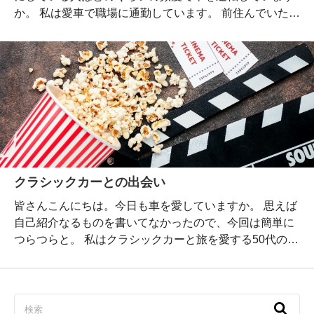
か。 私は愛車で職場に通勤しています。 前住んでいた自
宅からは片道1時間かかっていたので、愛車に負担がか
かると思い、今は片道15分のところに引っ越しました。
走行距離は前より抑えられましたが、休みの日には愛車
とともにドライブに繰り出している日もあるので、酷使
し過ぎないように気を付けています。 週1回愛車に乗っ
ている旧車ユーザーは6割以上 「旧車王」を運営するカ
レント自動車が、旧車に興味がある人（173名）に、旧
車の運転頻度と利用目的についてアンケートを実施した
そうで、その結果によると、28.9…
クラシックカーとの出会い
皆さんこんにちは。今日も車を愛していますか。 思えば
自己紹介なるものを書いてなかったので、今回は簡単に
つらつらと。 私はクラシックカーと旅を愛する50代のお
っさんです。 車関連や旅行に関するブログをよく読んで
きましたが、今回思い切ってブログを立ち上げました。
Twitterをやっているものの、年寄りのせいか、短い文面
でつぶやくことがどうも向いていないようで。 何か語り