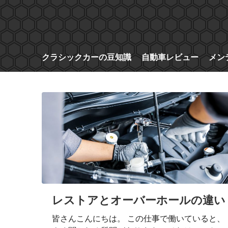
コ
ン
テ
ン
ツ
クラシックカーの豆知識
自動車レビュー
メン
へ
ス
キ
ッ
プ
レストアとオーバーホールの違い
皆さんこんにちは。 この仕事で働いていると、