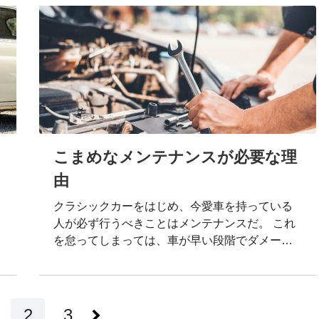
Twitterをやっているものの、年寄りのせいか、
短い文面でつぶやくことがどうも向いていない
ようで。 何か語りたいってなったとき、文字数
が足りなくて一度につぶやけないのです。フォ
ロワー泣かせというか。 なので自分にはブログ
が向いてるのかも、という単純な理由からはじ
めました。 私とクラシックカーの出会い クラシ
ックカーと旅をこよなく愛する5…
こまめなメンテナンスが必要な理
由
クラシックカーをはじめ、今愛車を持っている
人が必ず行うべきことはメンテナンスだ。 これ
を怠ってしまっては、車が早い段階でダメージ
を受けてしまい、いざ売却しようと思っても高
値が付かなくなる。 今回はこまめなメンテナン
スが必要な理由とメンテナンスを行うポイント
についてお伝えします。 メンテナンスが必要な
2
3