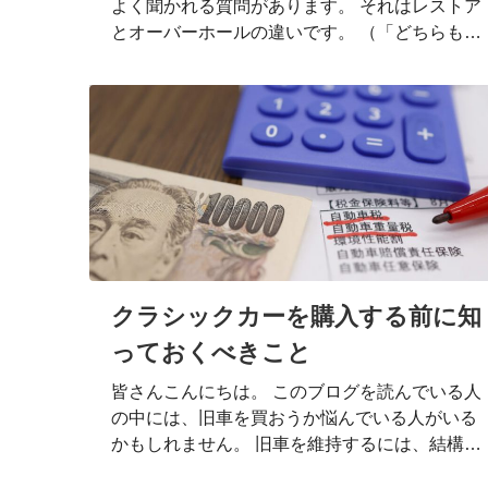
よく聞かれる質問があります。 それはレストア
とオーバーホールの違いです。 （「どちらも修
理・修復でしょ？」と言われたら、まあそうな
のですが、車好きの変態はここらへんの違いに
敏感です。面倒くさいですね） なので、今回は
レストアとオーバーホールの違いについてちょ
っと書きたいと思います。 レストアの特徴 レス
トアは（restore）は「修復する」「元の状態に
戻す」という意味です。 長期保管や経年劣化状
態の車やバイクの部品を交換し、車が乗れる状
態まで戻せるよう修理します。 数十年前動かな
くなった旧車を走れるように色々と調査し修理
クラシックカーを購入する前に知
していくので、時間とそれなりの…
っておくべきこと
皆さんこんにちは。 このブログを読んでいる人
の中には、旧車を買おうか悩んでいる人がいる
かもしれません。 旧車を維持するには、結構な
労力・お金・車に対する愛が必要です。 「カッ