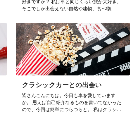
好きですか？ 私は車と同じくらい旅が大好き。
そこでしか出会えない自然や建物、食べ物、そ
こに住んでいる人と触れ合えるのは、毎回とて
も貴重だと感じています。 時々ハプニングにも
遭遇しますが、それもまた良い体験です。 コロ
ナウイルスが猛威を振るっている間、旅行は自
粛し、もっぱら各地の動画やオンラインツアー
に参加しました。 （オンラインツアーのことに
ついては、今度詳しく書きますね） 今日は私が
大好きな国の一つ・韓国に行ったときの体験記
をご紹介します。 海外の中でもチャレンジしや
すい国 海外の中でも、韓国はとりわけフライト
クラシックカーとの出会い
時間が短くて済む距離なので、海外旅行初…
皆さんこんにちは。今日も車を愛しています
か。 思えば自己紹介なるものを書いてなかった
ので、今回は簡単につらつらと。 私はクラシッ
クカーと旅を愛する50代のおっさんです。 車関
連や旅行に関するブログをよく読んできました
が、今回思い切ってブログを立ち上げました。