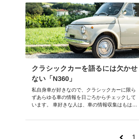
コ良い！買いたい！」という熱い気持ちももち
ろん大事ですが、勢い余って購入すると後悔す
るかも…。なぜ後悔するのか、その理由を今回
はお話します。 車両保険が入りにくい 車本体と
は別でかかる費用は「保険」と「税金」です。
その中の一つである保険ですが、クラシックカ
ーは車両保険が入りにくいというデメリットが
あります。 車両保険というのは、通常の自動車
保険に付帯させる保険のこと。 車の価値は製造
クラシックカーを語るには欠かせ
後時間が経つにつれて価値が次第に減ってい…
ない「N360」
私自身車が好きなので、クラシックカーに限ら
ずあらゆる車の情報を日ごろからチェックして
います。 車好きな人は、車の情報収集はもはや
1日の習慣として、無意識に行う行動ではないで
しょうか。 クラシックカー中心のブログをせっ
かく立ち上げたので、今後ふらっと車のレビュ
投
ーもつらつらとつづります。 通称「Nコロ」と
1